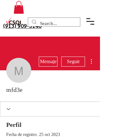
(913) 909-3140
Más acciones
Mensaje
Seguir
mfd3e
mfd3e
Perfil
Fecha de registro: 25 oct 2023