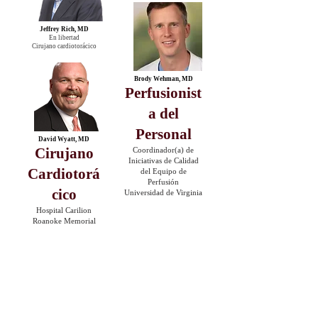
Jeffrey Rich, MD
En libertad
Cirujano cardiotorácico
Brody Wehman, MD
Perfusionist
a del
Personal
David Wyatt, MD
Cirujano
Coordinador(a) de
Iniciativas de Calidad
Cardiotorá
del Equipo de
Perfusión
cico
Universidad de Virginia
Hospital Carilion
Roanoke Memorial
Equipo de Operaciones