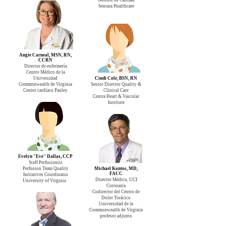
Sentara Healthcare
Angie Carneal, MSN, RN,
CCRN
Director de enfermería
Centro Médico de la
Universidad
Cindi Cole, BSN, RN
Commonwealth de Virginia
Senior Director Quality &
Centro
cardíaco Pauley
Clinical Care
Centra Heart & Vascular
Institute
Evelyn "Eve" Dallas, CCP
Staff Perfusionist
Perfusion Team Quality
Michael Kontos, MD,
FACC
Initiatives Coordinator
Director Médico, UCI
University of Virginia
Coronaria
Codirector del Centro de
Dolor Torácico
Universidad de la
Commonwealth de Virginia
profesor adjunto