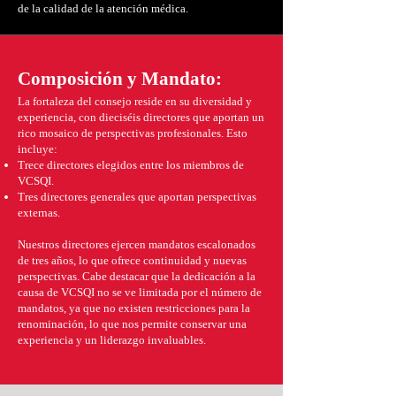
de la calidad de la atención médica.
Composición y Mandato:
La fortaleza del consejo reside en su diversidad y
experiencia, con dieciséis directores que aportan un
rico mosaico de perspectivas profesionales. Esto
incluye:
Trece directores elegidos entre los miembros de
VCSQI.
Tres directores generales que aportan perspectivas
externas.
Nuestros directores ejercen mandatos escalonados
de tres años, lo que ofrece continuidad y nuevas
perspectivas. Cabe destacar que la dedicación a la
causa de VCSQI no se ve limitada por el número de
mandatos, ya que no existen restricciones para la
renominación, lo que nos permite conservar una
experiencia y un liderazgo invaluables.