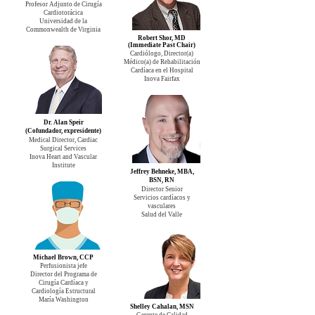
Profesor Adjunto de Cirugía
Cardiotorácica
Universidad de la
Commonwealth de Virginia
Robert Shor, MD
(Immediate Past Chair)
Cardiólogo, Director(a)
Médico(a) de Rehabilitación
Cardíaca en el Hospital
Inova Fairfax
Dr. Alan Speir
(Cofundador, expresidente)
Medical Director, Cardiac
Surgical Services
Inova Heart and Vascular
Institute
Jeffrey Behneke, MBA,
BSN, RN
Director Senior
Servicios cardíacos y
vasculares
Salud del Valle
Michael Brown, CCP
Perfusionista jefe
Director del Programa de
Cirugía Cardíaca y
Cardiología Estructural
María Washington
Shelley Cahalan, MSN
Gerente de Calidad