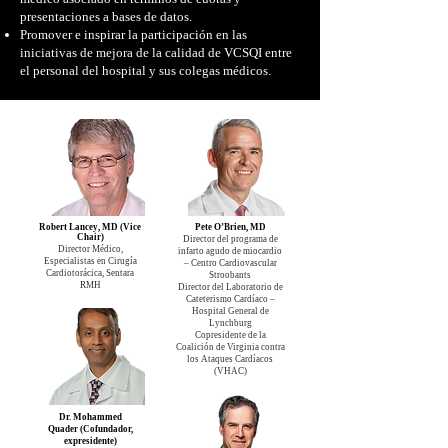
presentaciones a bases de datos.
Promover e inspirar la participación en las
iniciativas de mejora de la calidad de VCSQI entre
el personal del hospital y sus colegas médicos.
Robert Lancey, MD (Vice
Pete O’Brien, MD
Chair)
Director del programa de
Director Médico,
infarto agudo de miocardio
Especialistas en Cirugía
– Centro Cardiovascular
Cardiotorácica, Sentara
Stroobants
RMH
Director del Laboratorio de
Cateterismo Cardíaco –
Hospital General de
Lynchburg
Copresidente de la
Coalición de Virginia contra
los Ataques Cardíacos
(VHAC)
Dr. Mohammed
Quader (Cofundador,
expresidente)