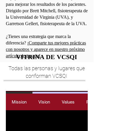
para mejorar los resultados de los pacientes.
Dirigido por Brett Mitchell, fisioterapeuta de
la Universidad de Virginia (UVA), y
Garretson Gellert, fisioterapeuta de la UVA.
¿Tienes una estrategia que marca la
diferencia?
¡Comparte tus mejores prácticas
con nosotros y aparece en nuestro próximo
artículo destacado!
VITRINA DE VCSQI
Todas las personas y lugares que
conforman VCSQI
Mission
Vision
Values
Philosophy