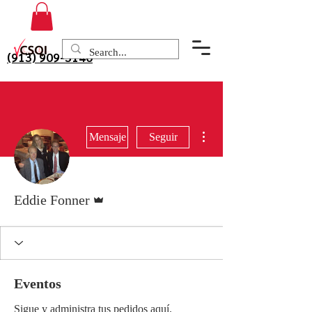
(913) 909-3140
Más acciones
Mensaje
Seguir
Administrador
Eddie Fonner
Eventos
Sigue y administra tus pedidos aquí.