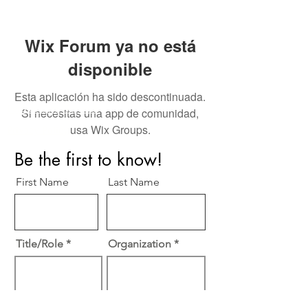
Wix Forum ya no está
disponible
Esta aplicación ha sido descontinuada.
Perfect Care Network
Si necesitas una app de comunidad,
usa Wix Groups.
Privacy Policy
Be the first to know!
First Name
Last Name
Title/Role
Organization
Email